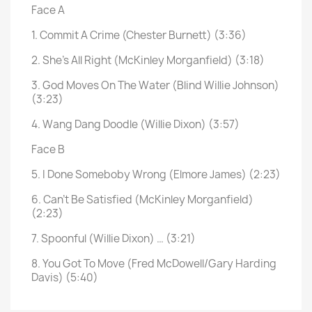
Face A
1. Commit A Crime (Chester Burnett) (3:36)
2. She’s All Right (McKinley Morganfield) (3:18)
3. God Moves On The Water (Blind Willie Johnson)
(3:23)
4. Wang Dang Doodle (Willie Dixon) (3:57)
Face B
5. I Done Someboby Wrong (Elmore James) (2:23)
6. Can’t Be Satisfied (McKinley Morganfield)
(2:23)
7. Spoonful (Willie Dixon) … (3:21)
8. You Got To Move (Fred McDowell/Gary Harding
Davis) (5:40)