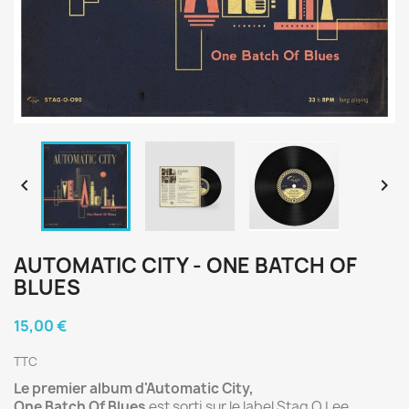


AUTOMATIC CITY - ONE BATCH OF
BLUES
15,00 €
TTC
Le premier album d'Automatic City,
One Batch Of Blues
est sorti sur le label Stag O Lee